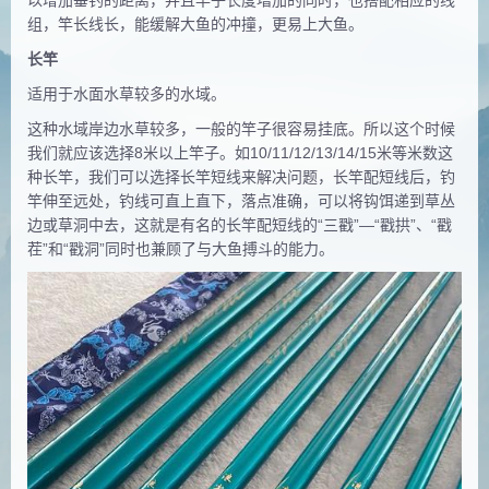
以增加垂钓的距离，并且竿子长度増加的同时，也搭配相应的线
组，竿长线长，能缓解大鱼的冲撞，更易上大鱼。
长竿
适用于水面水草较多的水域。
这种水域岸边水草较多，一般的竿子很容易挂底。所以这个时候
我们就应该选择8米以上竿子。如10/11/12/13/14/15米等米数这
种长竿，我们可以选择长竿短线来解决问题，长竿配短线后，钓
竿伸至远处，钓线可直上直下，落点准确，可以将钩饵递到草丛
边或草洞中去，这就是有名的长竿配短线的“三戳”—“戳拱”、“戳
茬”和“戳洞”同时也兼顾了与大鱼搏斗的能力。