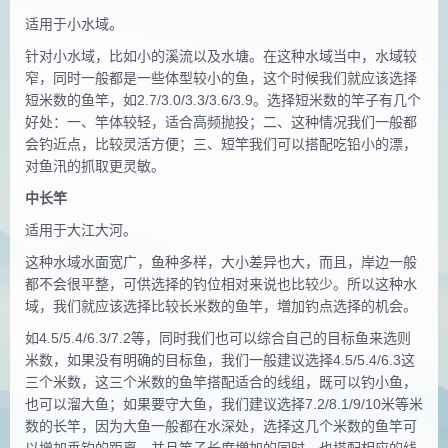
适用于小水域。
针对小水域，比如小的溪流以及水塘。在这种水域当中，水域较
窄，同时一般都是一些体型较小的鱼，这个时候我们就应该选择
短米数的鱼竿，如2.7/3.0/3.3/3.6/3.9。选择短米数的竿子有几个
好处：一、竿体较轻，适合高频抛投；二、这种情况我们一般都
会钓近点，比较灵活方便；三、短竿我们可以搭配吃铅小的漂，
对鱼汛的抓取更灵敏。
中长竿
适用于大江大河。
这种水域水面宽广，鱼种多样，大小差异也大，而且，岸边一般
都不会很平整，可供选择的钓位相对来说也比较少。所以这种水
域，我们就应该选择比较长米数的鱼竿，増加钓点选择的机会。
如4.5/5.4/6.3/7.2等，同时我们也可以综合自己的目标鱼来选则
米数，如果没有明确的目标鱼，我们一般建议选择4.5/5.4/6.3这
三个米数，这三个米数的鱼竿搭配适合的线组，既可以钓小鱼，
也可以溜大鱼；如果要守大鱼，我们建议选择7.2/8.1/9/10米等米
数的长竿，因为大鱼一般都在水深处，选择这几个米数的鱼竿可